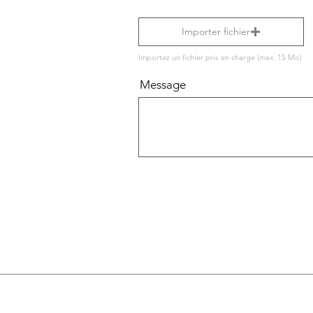
Importer fichier
Importez un fichier pris en charge (max. 15 Mo)
Message